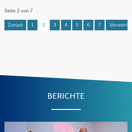
Seite 2 von 7
Zurück
1
2
3
4
5
6
7
Vorwärts
BERICHTE