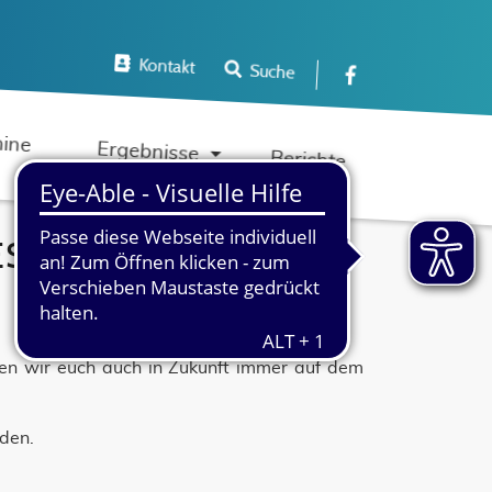
Kontakt
Suche
Navigation 
ine
Ergebnisse
Berichte
 SV BEROLINA E.V.
lten wir euch auch in Zukunft immer auf dem
nden.