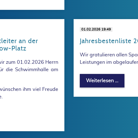
01.02.2026 19:49
leiter an der
Jahresbestenliste
ow-Platz
Wir gratulieren allen Spo
wir zum 01.02.2026 Herrn
Leistungen im abgelaufe
 für die Schwimmhalle am
Jahresb
Weiterlesen …
wünschen ihm viel Freude
e.
ützpunktleiter an der Schwimmhalle am Anton-Saefkow-Plat