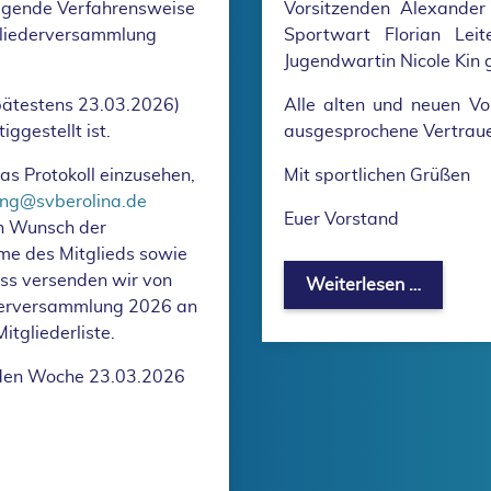
olgende Verfahrensweise
Vorsitzenden Alexander 
tgliederversammlung
Sportwart Florian Lei
Jugendwartin Nicole Kin 
spätestens 23.03.2026)
Alle alten und neuen Vo
ggestellt ist.
ausgesprochene Vertrau
das Protokoll einzusehen,
Mit sportlichen Grüßen
ng@svberolina.de
Euer Vorstand
en Wunsch der
me des Mitglieds sowie
ss versenden wir von
Neuer V
Weiterlesen …
ederversammlung 2026 an
tgliederliste.
nden Woche 23.03.2026
von der Mitgliederversammlung