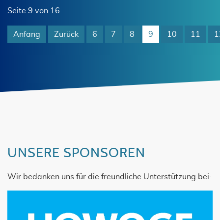
Seite 9 von 16
Anfang
Zurück
6
7
8
9
10
11
1
UNSERE SPONSOREN
Wir bedanken uns für die freundliche Unterstützung bei: