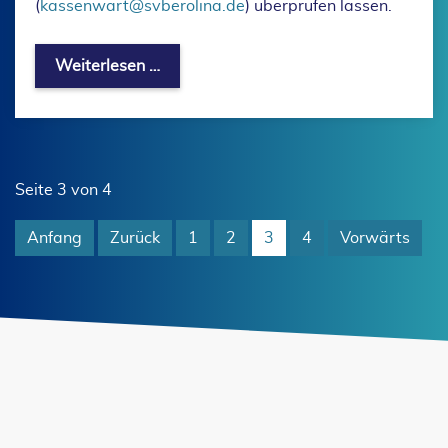
(
kassenwart@svberolina.de
) überprüfen lassen.
Aktuelle Vereinsinformation - Anpassu
Weiterlesen …
Seite 3 von 4
Anfang
Zurück
1
2
3
4
Vorwärts