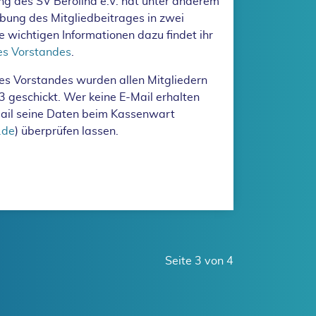
g des SV Berolina e.V. hat unter anderem
ung des Mitgliedbeitrages in zwei
e wichtigen Informationen dazu findet ihr
des Vorstandes
.
des Vorstandes wurden allen Mitgliedern
 geschickt. Wer keine E-Mail erhalten
Mail seine Daten beim Kassenwart
.de
) überprüfen lassen.
 Vereinsinformation - Anpassung des Mitgliedsbeitrags
Seite 3 von 4