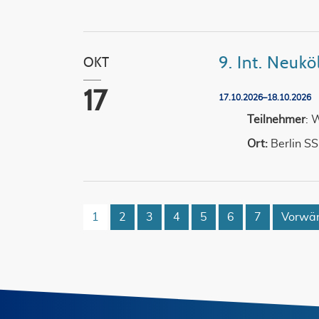
9. Int. Neuk
OKT
17
17.10.2026–18.10.2026
Teilnehmer
: 
Ort:
Berlin S
1
2
3
4
5
6
7
Vorwär