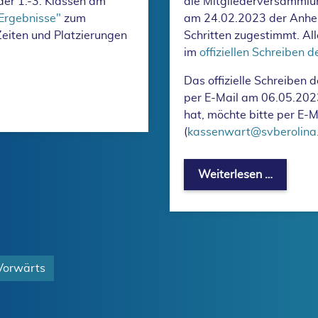
der 1.-3. Klassen am
die Mitgliederversammlun
Ergebnisse"
zum
am 24.02.2023 der Anheb
 Zeiten und Platzierungen
Schritten zugestimmt. All
im
offiziellen Schreiben 
Das offizielle Schreiben 
swettkampf der 1.-3. Klassen am 01.03.2025 ist online.
per E-Mail am 06.05.2023
hat, möchte bitte per E-
(
kassenwart@svberolina
Aktuelle
Weiterlesen …
Vorwärts