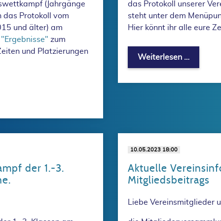
sswettkampf (Jahrgänge
das Protokoll unserer Ve
 das Protokoll vom
steht unter dem Menüpu
15 und älter) am
Hier könnt ihr alle eure 
t
"Ergebnisse"
zum
 Zeiten und Platzierungen
Protokol
Weiterlesen …
esabschlusswettkämpfen 2025 sind online.
10.05.2023 18:00
mpf der 1.-3.
Aktuelle Vereinsin
ne.
Mitgliedsbeitrags
Liebe Vereinsmitglieder u