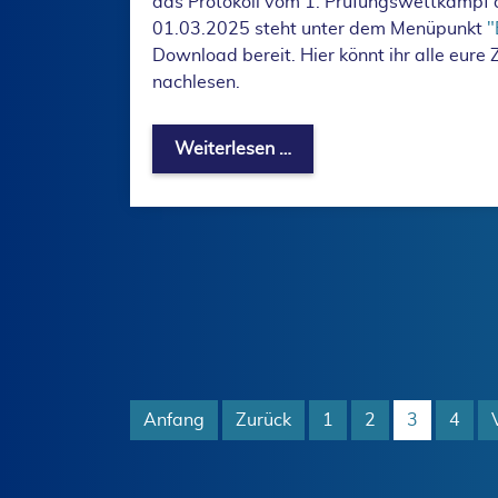
das Protokoll vom 1. Prüfungswettkampf 
01.03.2025 steht unter dem Menüpunkt
"
Download bereit. Hier könnt ihr alle eure
nachlesen.
Protokoll vom 1. Prüfung
Weiterlesen …
Anfang
Zurück
1
2
3
4