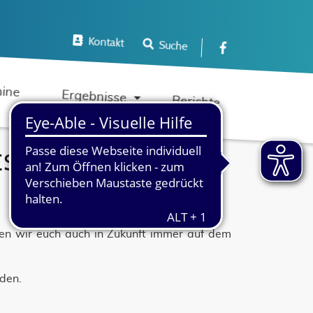
Kontakt
Suche
Navigation 
ine
Ergebnisse
Berichte
 SV BEROLINA E.V.
lten wir euch auch in Zukunft immer auf dem
nden.