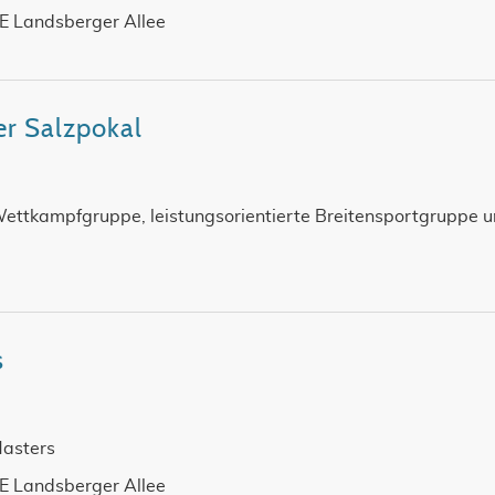
SE Landsberger Allee
er Salzpokal
Wettkampfgruppe, leistungsorientierte Breitensportgruppe u
s
Masters
SE Landsberger Allee